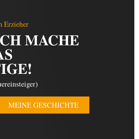
 Erzieher
ICH MACHE
AS
IGE!
ereinsteiger)
MEINE GESCHICHTE