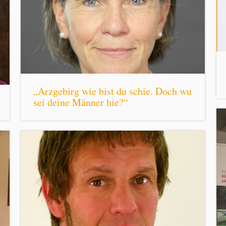
„Arzgebirg wie bist du schie. Doch wu
sei deine Männer hie?“