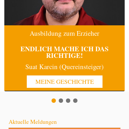
Ausbildung zum Erzieher
ENDLICH MACHE
ICH
DAS
RICHTIGE!
Suat Karcin (Quereinsteiger)
MEINE GESCHICHTE
Aktuelle Meldungen