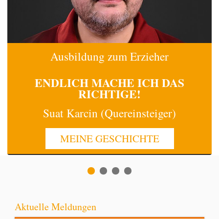
Ausbildung zum Erzieher
ENDLICH MACHE
ICH
DAS
RICHTIGE!
Suat Karcin (Quereinsteiger)
MEINE GESCHICHTE
Aktuelle Meldungen