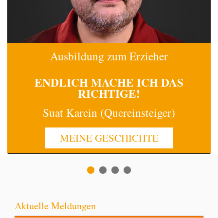
Ausbildung zum Erzieher
ENDLICH MACHE
ICH
DAS
RICHTIGE!
Suat Karcin (Quereinsteiger)
MEINE GESCHICHTE
Aktuelle Meldungen