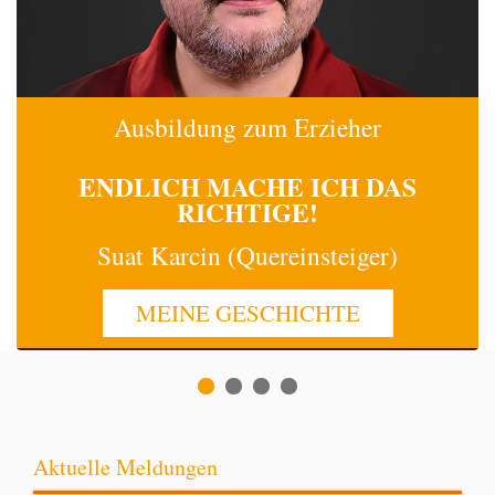
Ausbildung zum Erzieher
ENDLICH MACHE
ICH
DAS
RICHTIGE!
Suat Karcin (Quereinsteiger)
MEINE GESCHICHTE
Aktuelle Meldungen