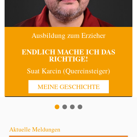
Ausbildung zum Erzieher
ENDLICH MACHE
ICH
DAS
RICHTIGE!
Suat Karcin (Quereinsteiger)
MEINE GESCHICHTE
Aktuelle Meldungen