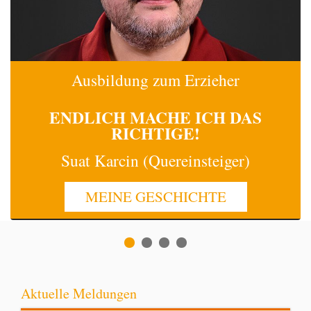
Ausbildung zum Erzieher
ENDLICH MACHE
ICH
DAS
RICHTIGE!
Suat Karcin (Quereinsteiger)
MEINE GESCHICHTE
Aktuelle Meldungen