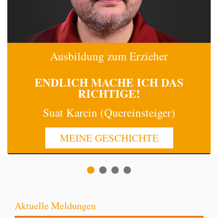
Ausbildung zum Erzieher
ENDLICH MACHE
ICH
DAS
RICHTIGE!
Suat Karcin (Quereinsteiger)
MEINE GESCHICHTE
Aktuelle Meldungen