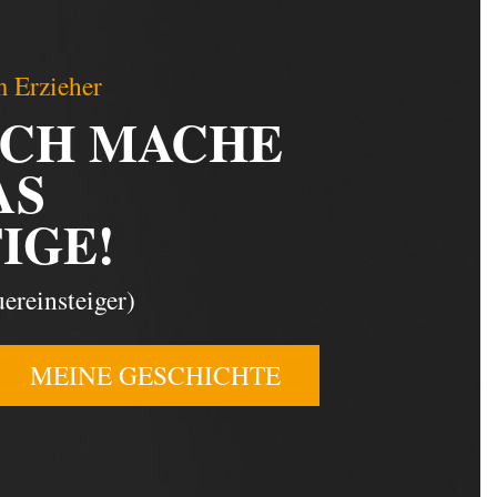
 Erzieher
ICH MACHE
AS
IGE!
ereinsteiger)
MEINE GESCHICHTE