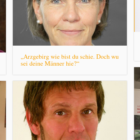
„Arzgebirg wie bist du schie. Doch wu
sei deine Männer hie?“