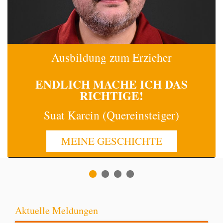
Ausbildung zum Erzieher
ENDLICH MACHE
ICH
DAS
RICHTIGE!
Suat Karcin (Quereinsteiger)
MEINE GESCHICHTE
Aktuelle Meldungen