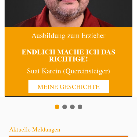
Ausbildung zum Erzieher
ENDLICH MACHE
ICH
DAS
RICHTIGE!
Suat Karcin (Quereinsteiger)
MEINE GESCHICHTE
Aktuelle Meldungen