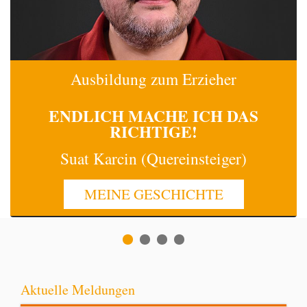
Ausbildung zum Erzieher
ENDLICH MACHE
ICH
DAS
RICHTIGE!
Suat Karcin (Quereinsteiger)
MEINE GESCHICHTE
Aktuelle Meldungen