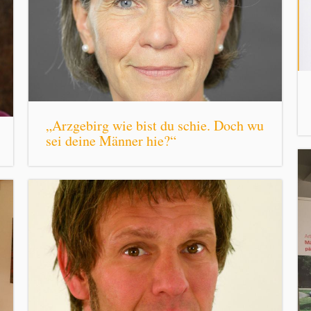
„Arzgebirg wie bist du schie. Doch wu
sei deine Männer hie?“