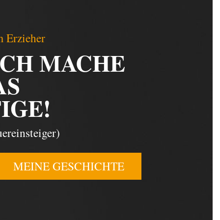
 Erzieher
ICH MACHE
AS
IGE!
ereinsteiger)
MEINE GESCHICHTE