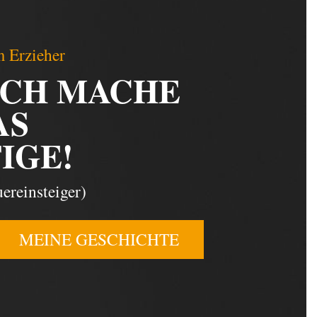
 Erzieher
ICH MACHE
AS
IGE!
ereinsteiger)
MEINE GESCHICHTE