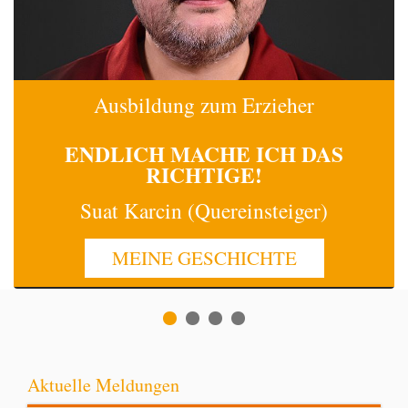
Ausbildung zum Erzieher
ENDLICH MACHE
ICH
DAS
RICHTIGE!
Suat Karcin (Quereinsteiger)
MEINE GESCHICHTE
Aktuelle Meldungen