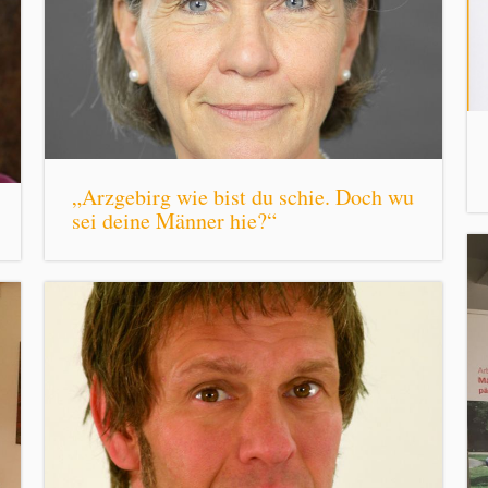
„Arzgebirg wie bist du schie. Doch wu
sei deine Männer hie?“