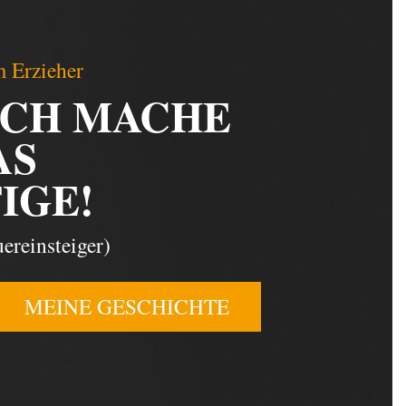
 Erzieher
ICH MACHE
AS
IGE!
ereinsteiger)
MEINE GESCHICHTE