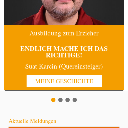
Ausbildung zum Erzieher
ENDLICH MACHE
ICH
DAS
RICHTIGE!
Suat Karcin (Quereinsteiger)
MEINE GESCHICHTE
Aktuelle Meldungen