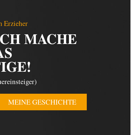
 Erzieher
ICH MACHE
AS
IGE!
ereinsteiger)
MEINE GESCHICHTE