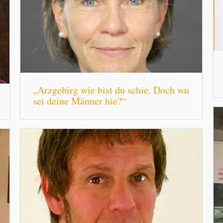
„Arzgebirg wie bist du schie. Doch wu
sei deine Männer hie?“