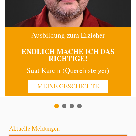
Ausbildung zum Erzieher
ENDLICH MACHE
ICH
DAS
RICHTIGE!
Suat Karcin (Quereinsteiger)
MEINE GESCHICHTE
Aktuelle Meldungen