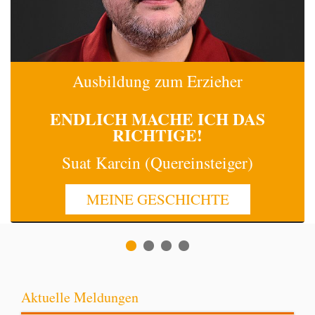
Ausbildung zum Erzieher
ENDLICH MACHE
ICH
DAS
RICHTIGE!
Suat Karcin (Quereinsteiger)
MEINE GESCHICHTE
Aktuelle Meldungen