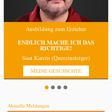
Ausbildung zum Erzieher
ENDLICH MACHE
ICH
DAS
RICHTIGE!
Suat Karcin (Quereinsteiger)
MEINE GESCHICHTE
Aktuelle Meldungen