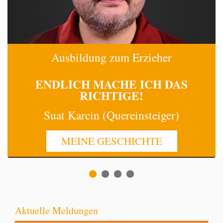
Ausbildung zum Erzieher
ENDLICH MACHE
ICH
DAS
RICHTIGE!
Suat Karcin (Quereinsteiger)
MEINE GESCHICHTE
Aktuelle Meldungen