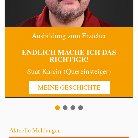
Ausbildung zum Erzieher
ENDLICH MACHE
ICH
DAS
RICHTIGE!
Suat Karcin (Quereinsteiger)
MEINE GESCHICHTE
Aktuelle Meldungen