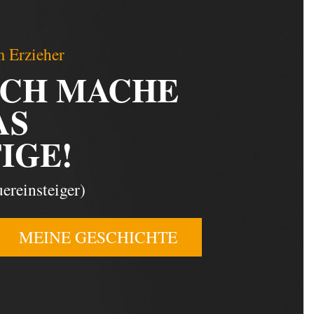
 Erzieher
ICH MACHE
AS
IGE!
ereinsteiger)
MEINE GESCHICHTE