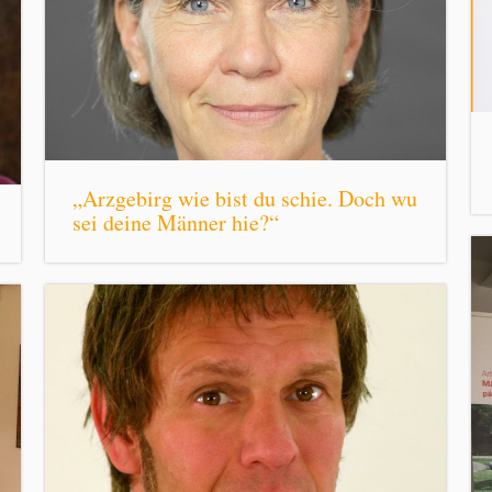
„Arzgebirg wie bist du schie. Doch wu
sei deine Männer hie?“