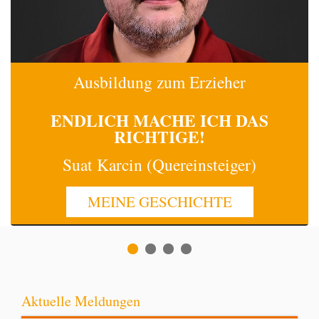
Ausbildung zum Erzieher
ENDLICH MACHE
ICH
DAS
RICHTIGE!
Suat Karcin (Quereinsteiger)
MEINE GESCHICHTE
Aktuelle Meldungen