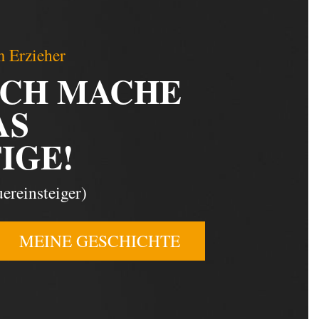
 Erzieher
ICH MACHE
AS
IGE!
ereinsteiger)
MEINE GESCHICHTE