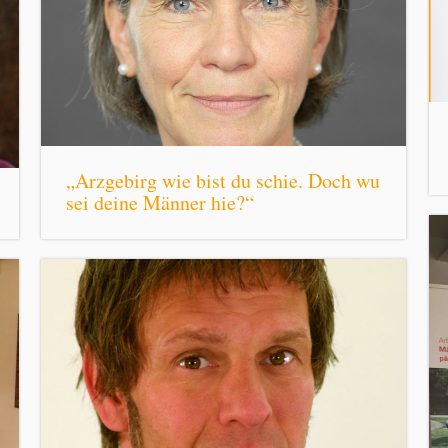
„Arzgebirg wie bist du schie. Doch wu
sei deine Männer hie?“