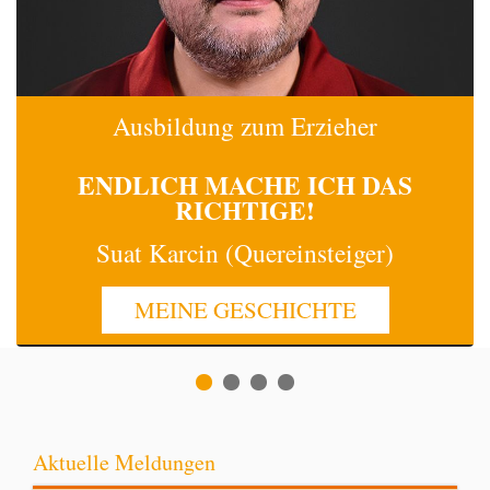
Ausbildung zum Erzieher
ENDLICH MACHE
ICH
DAS
RICHTIGE!
Suat Karcin (Quereinsteiger)
MEINE GESCHICHTE
Aktuelle Meldungen