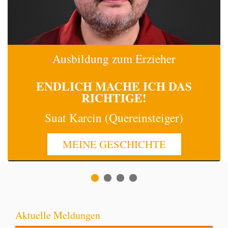
Ausbildung zum Erzieher
ENDLICH MACHE
ICH
DAS
RICHTIGE!
Suat Karcin (Quereinsteiger)
MEINE GESCHICHTE
Aktuelle Meldungen