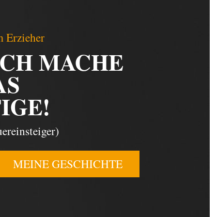
 Erzieher
ICH MACHE
AS
IGE!
ereinsteiger)
MEINE GESCHICHTE