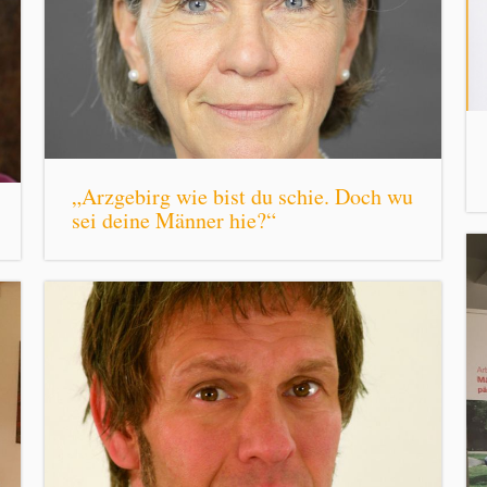
„Arzgebirg wie bist du schie. Doch wu
sei deine Männer hie?“