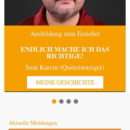
Ausbildung zum Erzieher
ENDLICH MACHE
ICH
DAS
RICHTIGE!
Suat Karcin (Quereinsteiger)
MEINE GESCHICHTE
Aktuelle Meldungen