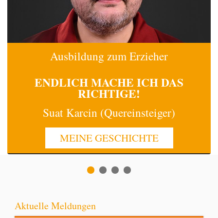
Ausbildung zum Erzieher
ENDLICH MACHE
ICH
DAS
RICHTIGE!
Suat Karcin (Quereinsteiger)
MEINE GESCHICHTE
Aktuelle Meldungen