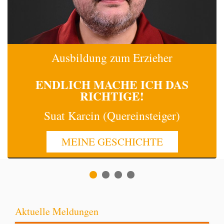
Ausbildung zum Erzieher
ENDLICH MACHE
ICH
DAS
RICHTIGE!
Suat Karcin (Quereinsteiger)
MEINE GESCHICHTE
Aktuelle Meldungen