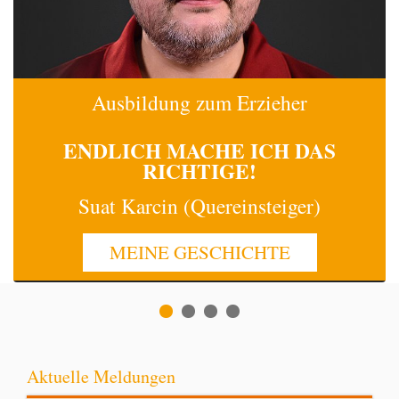
Ausbildung zum Erzieher
ENDLICH MACHE
ICH
DAS
RICHTIGE!
Suat Karcin (Quereinsteiger)
MEINE GESCHICHTE
Aktuelle Meldungen